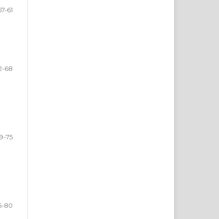
57-61
2-68
9-75
6-80