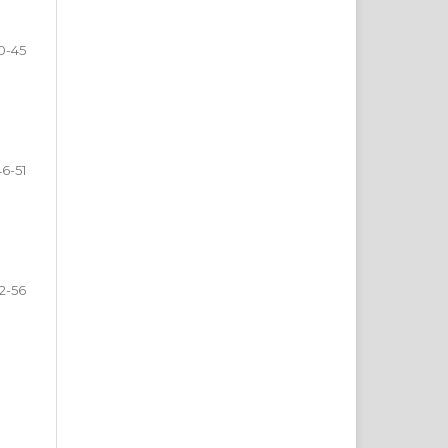
0-45
46-51
2-56