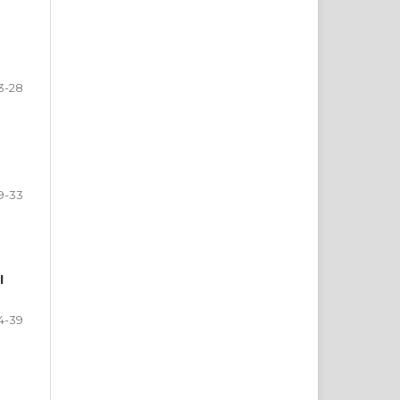
3-28
9-33
І
4-39