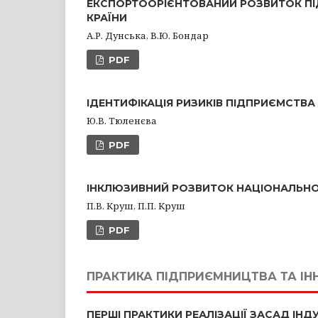
ЕКСПОРТООРІЄНТОВАНИЙ РОЗВИТОК ПІ
КРАЇНИ
А.Р. Дунська, В.Ю. Бондар
PDF
ІДЕНТИФІКАЦІЯ РИЗИКІВ ПІДПРИЄМСТВА
Ю.В. Тюленєва
PDF
ІНКЛЮЗИВНИЙ РОЗВИТОК НАЦІОНАЛЬНО
П.В. Круш, П.П. Круш
PDF
ПРАКТИКА ПІДПРИЄМНИЦТВА ТА ІН
ПЕРШІ ПРАКТИКИ РЕАЛІЗАЦІЇ ЗАСАД ІНД