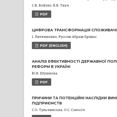
С.В. Войтко, В.В. Ткач
PDF
ЦИФРОВА ТРАНСФОРМАЦІЯ СПОЖИВАЧІВ:
І. Литвиненко, Руссом Абрам Ерімас
PDF (ENGLISH)
АНАЛІЗ ЕФЕКТИВНОСТІ ДЕРЖАВНОЇ ПОЛ
РЕФОРМ В УКРАЇНІ
Ю.В. Шушкова
PDF
ПРИЧИНИ ТА ПОТЕНЦІЙНІ НАСЛІДКИ ВИ
ПІДПРИЄМСТВ
С.О. Тульчинська, О.С. Солосіч