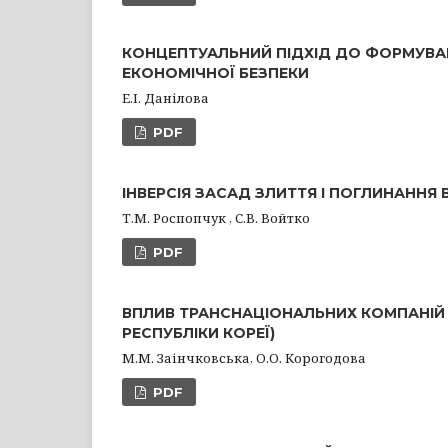
КОНЦЕПТУАЛЬНИЙ ПІДХІД ДО ФОРМУВ
ЕКОНОМІЧНОЇ БЕЗПЕКИ
Е.І. Данілова
PDF
ІНВЕРСІЯ ЗАСАД ЗЛИТТЯ І ПОГЛИНАННЯ 
Т.М. Роспопчук , С.В. Войтко
PDF
ВПЛИВ ТРАНСНАЦІОНАЛЬНИХ КОМПАНІЙ 
РЕСПУБЛІКИ КОРЕЇ)
М.М. Заінчковська, О.О. Корогодова
PDF