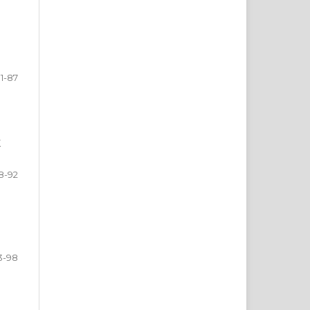
1-87
Х
8-92
3-98