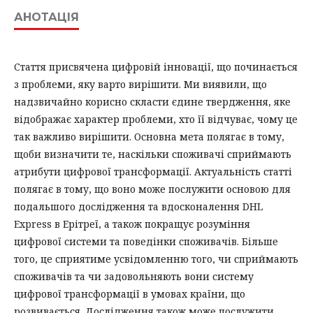
АНОТАЦІЯ
Стаття присвячена цифровій інновації, що починається
з проблеми, яку варто вирішити. Ми виявили, що
надзвичайно корисно скласти єдине твердження, яке
відображає характер проблеми, хто її відчуває, чому це
так важливо вирішити. Основна мета полягає в тому,
щоби визначити те, наскільки споживачі сприймають
атрибути цифрової трансформації. Актуальність статті
полягає в тому, що воно може послужити основою для
подальшого дослідження та вдосконалення DHL
Express в Ерітреї, а також покращує розуміння
цифрової системи та поведінки споживачів. Більше
того, це сприятиме усвідомленню того, чи сприймають
споживачів та чи задовольняють вони систему
цифрової трансформації в умовах країни, що
розвивається. Дослідження також може послужити