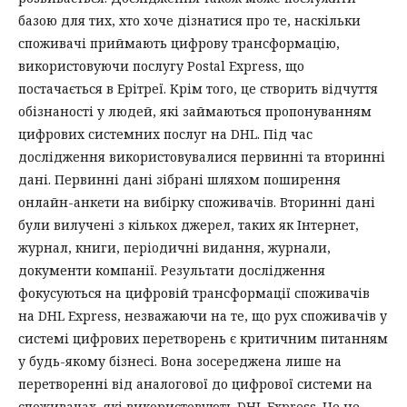
базою для тих, хто хоче дізнатися про те, наскільки
споживачі приймають цифрову трансформацію,
використовуючи послугу Postal Express, що
постачається в Ерітреї. Крім того, це створить відчуття
обізнаності у людей, які займаються пропонуванням
цифрових системних послуг на DHL. Під час
дослідження використовувалися первинні та вторинні
дані. Первинні дані зібрані шляхом поширення
онлайн-анкети на вибірку споживачів. Вторинні дані
були вилучені з кількох джерел, таких як Інтернет,
журнал, книги, періодичні видання, журнали,
документи компанії. Результати дослідження
фокусуються на цифровій трансформації споживачів
на DHL Express, незважаючи на те, що рух споживачів у
системі цифрових перетворень є критичним питанням
у будь-якому бізнесі. Вона зосереджена лише на
перетворенні від аналогової до цифрової системи на
споживачах, які використовують DHL Express. Це не