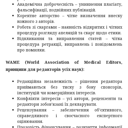
Академічна доброчесність – уникнення плагіату,
фальсифікації, подвійних публікацій.
Коректне авторство – чітке визначення внеску
кожного з авторів.
Робота зі скаргами – наявність відкритих і чітких
процедур розгляду апеляцій та скарг щодо етики.
Відкликання та виправлення статей – чітка
процедура ретракції, виправлень і повідомлень
про помилки.
WAME (World Association of Medical Editors,
принципи для редакторів усіх наук):
Редакційна незалежність – рішення редактора
приймаються без тиску з боку спонсорів,
інституцій чи комерційних інтересів.
Конфлікти інтересів – усі автори, рецензенти та
редактори зобов’язані їх декларувати.
Рецензування – забезпечення об’єктивного,
справедливого і своєчасного експертного
оцінювання.
Прозорість фінансування – розкриття інформації