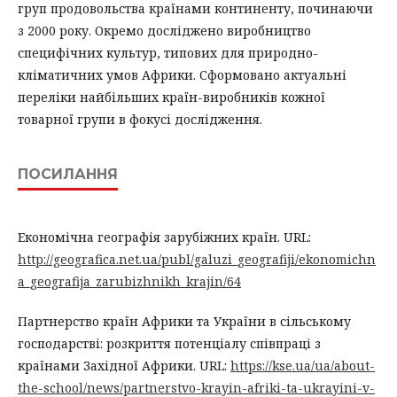
груп продовольства країнами континенту, починаючи
з 2000 року. Окремо досліджено виробництво
специфічних культур, типових для природно-
кліматичних умов Африки. Сформовано актуальні
переліки найбільших країн-виробників кожної
товарної групи в фокусі дослідження.
ПОСИЛАННЯ
Економічна географія зарубіжних країн. URL:
http://geografica.net.ua/publ/galuzi_geografiji/ekonomichn
a_geografija_zarubizhnikh_krajin/64
Партнерство країн Африки та України в сільському
господарстві: розкриття потенціалу співпраці з
країнами Західної Африки. URL:
https://kse.ua/ua/about-
the-school/news/partnerstvo-krayin-afriki-ta-ukrayini-v-