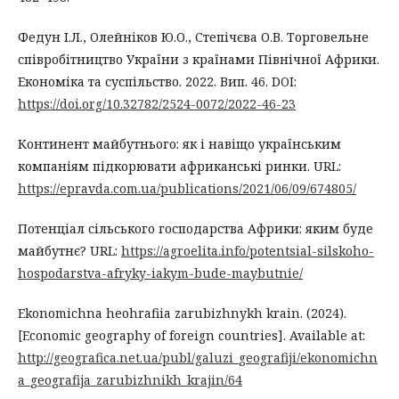
Федун І.Л., Олейніков Ю.О., Степічєва О.В. Торговельне
співробітництво України з країнами Північної Африки.
Економіка та суспільство. 2022. Вип. 46. DOI:
https://doi.org/10.32782/2524-0072/2022-46-23
Континент майбутнього: як і навіщо українським
компаніям підкорювати африканські ринки. URL:
https://epravda.com.ua/publications/2021/06/09/674805/
Потенціал сільського господарства Африки: яким буде
майбутнє? URL:
https://agroelita.info/potentsial-silskoho-
hospodarstva-afryky-iakym-bude-maybutnie/
Ekonomichna heohrafiia zarubizhnykh krain. (2024).
[Economic geography of foreign countries]. Available at:
http://geografica.net.ua/publ/galuzi_geografiji/ekonomichn
a_geografija_zarubizhnikh_krajin/64