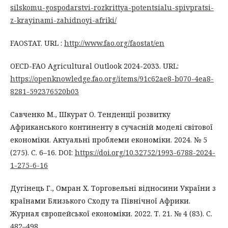
silskomu-gospodarstvi-rozkrittya-potentsialu-spivpratsi-
z-krayinami-zahidnoyi-afriki/
FAOSTAT. URL :
http://www.fao.org/faostat/en
OECD-FAO Agricultural Outlook 2024-2033. URL:
https://openknowledge.fao.org/items/91c62ae8-b070-4ea8-
8281-592376520b03
Савченко М., Шкурат О. Тенденції розвитку
Африканського континенту в сучасній моделі світової
економіки. Актуальні проблеми економіки. 2024. № 5
(275). С. 6–16. DOI:
https://doi.org/10.32752/1993-6788-2024-
1-275-6-16
Дугінець Г., Омран Х. Торговельні відносини України з
країнами Близького Сходу та Північної Африки.
Журнал європейської економіки. 2022. Т. 21. № 4 (83). С.
482–498.