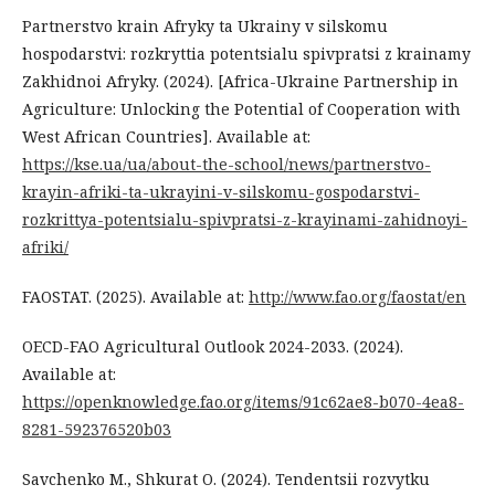
Partnerstvo krain Afryky ta Ukrainy v silskomu
hospodarstvi: rozkryttia potentsialu spivpratsi z krainamy
Zakhidnoi Afryky. (2024). [Africa-Ukraine Partnership in
Agriculture: Unlocking the Potential of Cooperation with
West African Countries]. Available at:
https://kse.ua/ua/about-the-school/news/partnerstvo-
krayin-afriki-ta-ukrayini-v-silskomu-gospodarstvi-
rozkrittya-potentsialu-spivpratsi-z-krayinami-zahidnoyi-
afriki/
FAOSTAT. (2025). Available at:
http://www.fao.org/faostat/en
OECD-FAO Agricultural Outlook 2024-2033. (2024).
Available at:
https://openknowledge.fao.org/items/91c62ae8-b070-4ea8-
8281-592376520b03
Savchenko M., Shkurat O. (2024). Tendentsii rozvytku