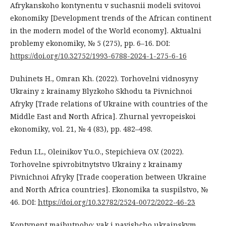
Afrykanskoho kontynentu v suchasnii modeli svitovoi
ekonomiky [Development trends of the African continent
in the modern model of the World economy]. Aktualni
problemy ekonomiky, № 5 (275), pp. 6–16. DOI:
https://doi.org/10.32752/1993-6788-2024-1-275-6-16
Duhinets H., Omran Kh. (2022). Torhovelni vidnosyny
Ukrainy z krainamy Blyzkoho Skhodu ta Pivnichnoi
Afryky [Trade relations of Ukraine with countries of the
Middle East and North Africa]. Zhurnal yevropeiskoi
ekonomiky, vol. 21, № 4 (83), pp. 482–498.
Fedun I.L., Oleinikov Yu.O., Stepichieva O.V. (2022).
Torhovelne spivrobitnytstvo Ukrainy z krainamy
Pivnichnoi Afryky [Trade cooperation between Ukraine
and North Africa countries]. Ekonomika ta suspilstvo, №
46. DOI:
https://doi.org/10.32782/2524-0072/2022-46-23
Kontynent maibutnoho: yak i navishcho ukrainskym