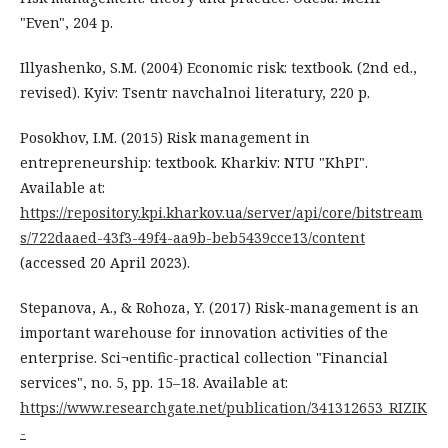
"Even", 204 p.
Illyashenko, S.M. (2004) Economic risk: textbook. (2nd ed.,
revised). Kyiv: Tsentr navchalnoi literatury, 220 р.
Posokhov, I.M. (2015) Risk management in
entrepreneurship: textbook. Kharkiv: NTU "KhPI".
Available at:
https://repository.kpi.kharkov.ua/server/api/core/bitstream
s/722daaed-43f3-49f4-aa9b-beb5439cce13/content
(accessed 20 April 2023).
Stepanova, A., & Rohoza, Y. (2017) Risk-management is an
important warehouse for innovation activities of the
enterprise. Sci¬entific-practical collection "Financial
services", no. 5, рр. 15–18. Available at:
https://www.researchgate.net/publication/341312653_RIZIK
-