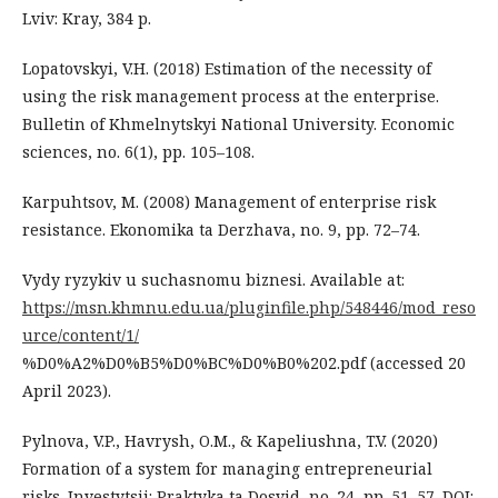
Lviv: Kray, 384 p.
Lopatovskyi, V.H. (2018) Estimation of the necessity of
using the risk management process at the enterprise.
Bulletin of Khmelnytskyi National University. Economic
sciences, no. 6(1), рр. 105–108.
Karpuhtsov, M. (2008) Management of enterprise risk
resistance. Ekonomika ta Derzhava, no. 9, рр. 72–74.
Vydy ryzykiv u suchasnomu biznesi. Available at:
https://msn.khmnu.edu.ua/pluginfile.php/548446/mod_reso
urce/content/1/
%D0%A2%D0%B5%D0%BC%D0%B0%202.pdf (accessed 20
April 2023).
Pylnova, V.P., Havrysh, O.M., & Kapeliushna, T.V. (2020)
Formation of a system for managing entrepreneurial
risks. Investytsii: Praktyka ta Dosvid, no. 24, рр. 51–57. DOI: