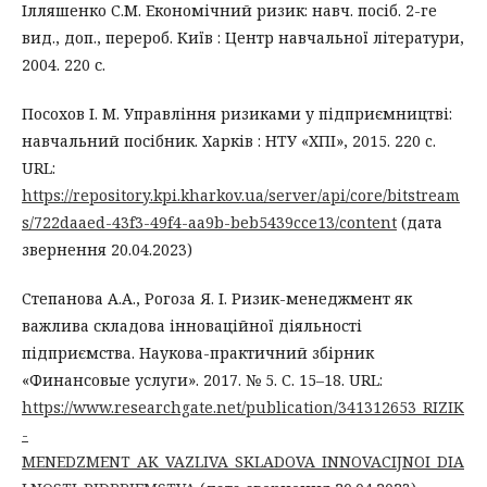
Ілляшенко С.М. Економічний ризик: навч. посіб. 2-ге
вид., доп., перероб. Київ : Центр навчальної літератури,
2004. 220 с.
Посохов І. М. Управління ризиками у підприємництві:
навчальний посібник. Харків : НТУ «ХПІ», 2015. 220 c.
URL:
https://repository.kpi.kharkov.ua/server/api/core/bitstream
s/722daaed-43f3-49f4-aa9b-beb5439cce13/content
(дата
звернення 20.04.2023)
Степанова А.А., Рогоза Я. І. Ризик-менеджмент як
важлива складова інноваційної діяльності
підприємства. Наукова-практичний збірник
«Финансовые услуги». 2017. № 5. С. 15–18. URL:
https://www.researchgate.net/publication/341312653_RIZIK
-
MENEDZMENT_AK_VAZLIVA_SKLADOVA_INNOVACIJNOI_DIA