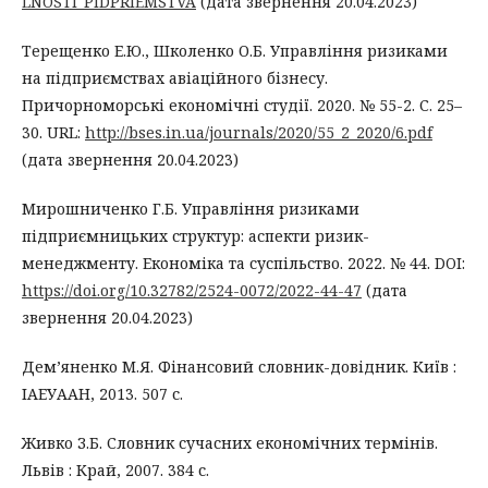
LNOSTI_PIDPRIEMSTVA
(дата звернення 20.04.2023)
Терещенко Е.Ю., Школенко О.Б. Управління ризиками
на підприємствах авіаційного бізнесу.
Причорноморські економічні студії. 2020. № 55-2. С. 25–
30. URL:
http://bses.in.ua/journals/2020/55_2_2020/6.pdf
(дата звернення 20.04.2023)
Мирошниченко Г.Б. Управління ризиками
підприємницьких структур: аспекти ризик-
менеджменту. Економіка та суспільство. 2022. № 44. DOI:
https://doi.org/10.32782/2524-0072/2022-44-47
(дата
звернення 20.04.2023)
Дем’яненко М.Я. Фінансовий словник-довідник. Київ :
ІАЕУААН, 2013. 507 с.
Живко З.Б. Словник сучасних економічних термінів.
Львів : Край, 2007. 384 с.