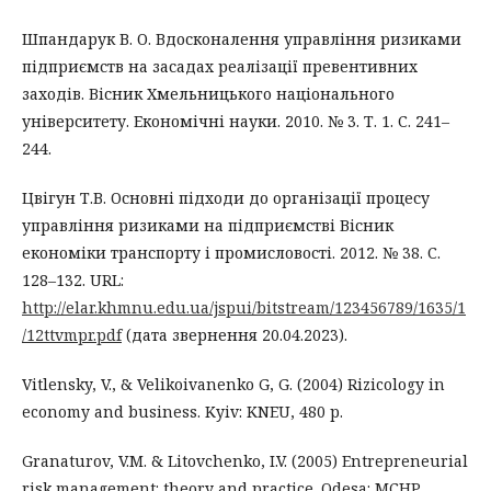
Шпандарук В. О. Вдосконалення управління ризиками
підприємств на засадах реалізації превентивних
заходів. Вісник Хмельницького національного
університету. Економічні науки. 2010. № 3. Т. 1. С. 241–
244.
Цвігун Т.В. Основні підходи до організації процесу
управління ризиками на підприємстві Вісник
економіки транспорту і промисловості. 2012. № 38. С.
128–132. URL:
http://elar.khmnu.edu.ua/jspui/bitstream/123456789/1635/1
/12ttvmpr.pdf
(дата звернення 20.04.2023).
Vitlensky, V., & Velikoivanenko G, G. (2004) Rizicology in
economy and business. Kyiv: KNEU, 480 p.
Granaturov, V.M. & Litovchenko, I.V. (2005) Entrepreneurial
risk management: theory and practice. Odesa: MCHP