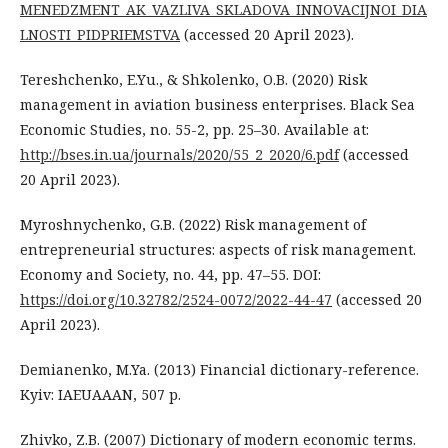
MENEDZMENT_AK_VAZLIVA_SKLADOVA_INNOVACIJNOI_DIA
LNOSTI_PIDPRIEMSTVA
(accessed 20 April 2023).
Tereshchenko, E.Yu., & Shkolenko, O.B. (2020) Risk
management in aviation business enterprises. Black Sea
Economic Studies, no. 55-2, рр. 25–30. Available at:
http://bses.in.ua/journals/2020/55_2_2020/6.pdf
(accessed
20 April 2023).
Myroshnychenko, G.B. (2022) Risk management of
entrepreneurial structures: aspects of risk management.
Economy and Society, no. 44, рр. 47–55. DOI:
https://doi.org/10.32782/2524-0072/2022-44-47
(accessed 20
April 2023).
Demianenko, M.Ya. (2013) Financial dictionary-reference.
Kyiv: IAEUAAAN, 507 p.
Zhivko, Z.B. (2007) Dictionary of modern economic terms.