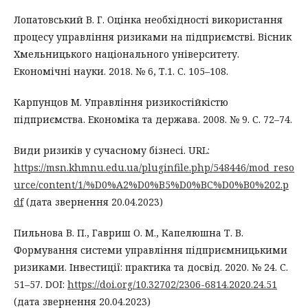
Лопатовський В. Г. Оцінка необхідності використання
процесу управління ризиками на підприємстві. Вісник
Хмельницького національного університету.
Економічні науки. 2018. № 6, Т.1. С. 105–108.
Карпунцов М. Управління ризикостійкістю
підприємства. Економіка та держава. 2008. № 9. С. 72–74.
Види ризиків у сучасному бізнесі. URL:
https://msn.khmnu.edu.ua/pluginfile.php/548446/mod_reso
urce/content/1/%D0%A2%D0%B5%D0%BC%D0%B0%202.p
df
(дата звернення 20.04.2023)
Пильнова В. П., Гавриш О. М., Капелюшна Т. В.
Формування системи управління підприємницькими
ризиками. Інвестиції: практика та досвід. 2020. № 24. С.
51–57. DOI:
https://doi.org/10.32702/2306-6814.2020.24.51
(дата звернення 20.04.2023)