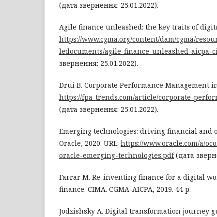
(дата звернення: 25.01.2022).
Agile finance unleashed: the key traits of digit
https://www.cgma.org/content/dam/cgma/resou
ledocuments/agile-finance-unleashed-aicpa-c
звернення: 25.01.2022).
Drui B. Corporate Performance Management in t
https://fpa-trends.com/article/corporate-per
(дата звернення: 25.01.2022).
Emerging technologies: driving financial and o
Oracle, 2020. URL:
https://www.oracle.com/a/oc
oracle-emerging-technologies.pdf
(дата зверне
Farrar M. Re-inventing finance for a digital wo
finance. CIMA. CGMA-AICPA, 2019. 44 р.
Jodzishsky A. Digital transformation journey g