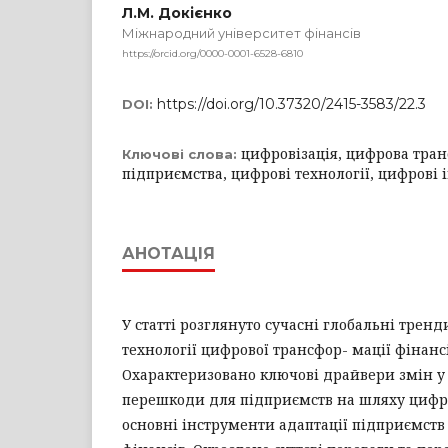
Л.М. Докієнко
Міжнародний університет фінансів
https://orcid.org/0000-0001-6528-6810
https://doi.org/10.37320/2415-3583/22.3
DOI:
цифровізація, цифрова тра
Ключові слова:
підприємства, цифрові технології, цифрові
АНОТАЦІЯ
У статті розглянуто сучасні глобальні тренд
технології цифрової трансфор- мації фінанс
Охарактеризовано ключові драйвери змін у
перешкоди для підприємств на шляху цифров
основні інструменти адаптації підприємств