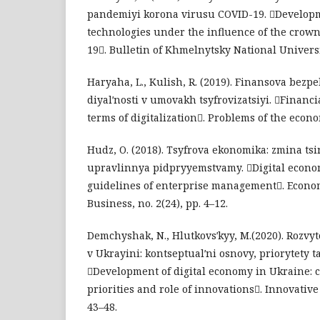
pandemiyi korona virusu COVID-19. Developm
technologies under the influence of the crow
19. Bulletin of Khmelnytsky National Universit
Haryaha, L., Kulish, R. (2019). Finansova bezpe
diyalʹnosti v umovakh tsyfrovizatsiyi. Financi
terms of digitalization. Problems of the econo
Hudz, O. (2018). Tsyfrova ekonomika: zmina tsi
upravlinnya pidpryyemstvamy. Digital econo
guidelines of enterprise management. Econ
Business, no. 2(24), pp. 4–12.
Demchyshak, N., Hlutkovsʹkyy, M.(2020). Rozvy
v Ukrayini: kontseptualʹni osnovy, priorytety ta
Development of digital economy in Ukraine: 
priorities and role of innovations. Innovative
43–48.