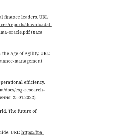
al finance leaders. URL:
rces/reports/downloadab
ima-oracle.pdf
(дата
he Age of Agility. URL:
formance-management
perational efficiency.
om/docs/esg-research-
ння: 25.01.2022).
rld. The future of
uide. URL:
https://fpa-