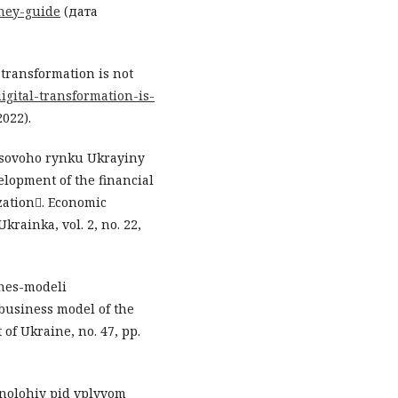
rney-guide
(дата
l transformation is not
digital-transformation-is-
022).
ansovoho rynku Ukrayiny
elopment of the financial
ization. Economic
krainka, vol. 2, no. 22,
znes-modeli
 business model of the
of Ukraine, no. 47, рр.
hnolohiy pid vplyvom