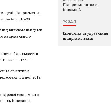
Підприємництво та
інновації;
-моделі підприємства.
0. № 47. С. 16–30.
РОЗДІЛ
ій під впливом пандемії
Економіка та управління
го національного
підприємствами
нківської діяльності в
9. № 4. C. 163–171.
ей та орієнтирів
еджмент. Бізнес. 2018.
 цифрової економіки в
а роль інновацій.