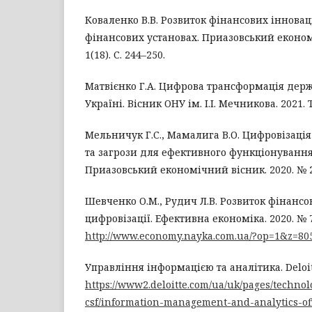
Коваленко В.В. Розвиток фінансових інновац
фінансових установах. Приазовський економ
1(18). С. 244–250.
Матвієнко Г.А. Цифрова трансформація держ
Україні. Вісник ОНУ ім. І.І. Мечникова. 2021. Т.
Мельничук Г.С., Мамалига В.О. Цифровізаці
та загрози для ефективного функціонування
Приазовський економічний вісник. 2020. № 2(1
Шевченко О.М., Рудич Л.В. Розвиток фінансо
цифровізації. Ефективна економіка. 2020. № 7
http://www.economy.nayka.com.ua/?op=1&z=80
Управління інформацією та аналітика. Deloit
https://www2.deloitte.com/ua/uk/pages/technol
csf/information-management-and-analytics-of