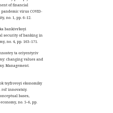
ent of financial
n pandemic virus COVID-
y, no. 1, pp. 6–12.
ka bankivsʹkoyi
al security of banking in
my, no. 4, pp. 163–171.
nnostey ta oriyentyriv
my: changing values and
omy. Management.
tok tsyfrovoyi ekonomiky
 rolʹ innovatsiy.
conceptual bases,
 economy, no. 5–6, pp.