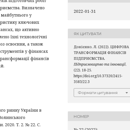
елік підготовчих робіт
приємства. Визначено
2022-01-31
 майбутнього у
еристику ключових
нансах, що активно
ЯК ЦИТУВАТИ
ено їхні технологічні
оз освоєння, а також
Докієнко, Л. (2022). ЦИФРОВА
нструментів у фінансах
ТРАНСФОРМАЦІЯ ФІНАНСІВ
трансформації фінансів
ПІДПРИЄМСТВА.
Підприємництво та інновації
,
й.
(22), 18-25.
https://doi.org/10.37320/2415-
3583/22.3
Формати цитування
ого ринку України в
НОМЕР
Волинського
2020. Т. 2. № 22. С.
№ 22 (2022):