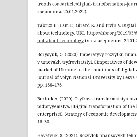
trends.com/article/digital-transformation-jou
звернення: 25.01.2022).
Tabrizi B., Lam E., Girard K. and Irvin V. Digita
about technology. URL:
https://hbr.org/2019/03/
not-about-technology
(дата звернення: 25.01.2
Borysyuk, O. (2020). Imperatyvy rozvytku fin
v umovakh tsyfrovizatsiyi. Imperatives of dev
market of Ukraine in the conditions of digital
Journal of Volyn National University by Lesya U
pp. 168–176.
Bortnik A. (2020). Tsyfrova transformatsiya bi
pidpryyemstva. Digital transformation of the
enterprise. Strategy of economic development 
16–30.
Havatyuk, S. (2021). Rozvytok finansovykh tek