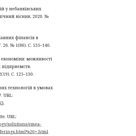
ій у небанківських
ічний вісник. 2020. №
авних фінансів в
 26. № 1(86). С. 135–140.
я економіки: можливості
 підприємств.
9). С. 125–130.
вих технологій в умовах
. URL:
53
.
te. URL:
ogy/solutions/emea-
ferings.html%20+.html