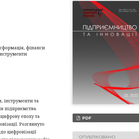
нсформація, фінанси
 інструменти
и, інструменти та
ів підприємства.
 цифрову епоху та
PDF
ізації. Розглянуто
 до цифровізації
ОПУБЛІКОВАНО