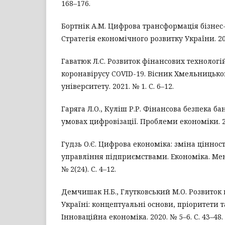
168–176.
Бортнік А.М. Цифрова трансформація бізнес
Стратегія економічного розвитку України. 202
Гаватюк Л.С. Розвиток фінансових технолог
коронавірусу COVID-19. Вісник Хмельницько
університету. 2021. № 1. С. 6–12.
Гаряга Л.О., Куліш Р.Р. Фінансова безпека ба
умовах цифровізації. Проблеми економіки. 201
Гудзь О.Є. Цифрова економіка: зміна цінност
управління підприємствами. Економіка. Мен
№ 2(24). С. 4–12.
Демчишак Н.Б., Глутковський М.О. Розвиток
Україні: концептуальні основи, пріоритети т
Інноваційна економіка. 2020. № 5–6. С. 43–48.