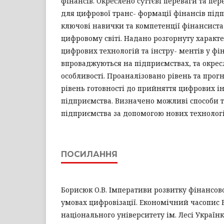
фінансів. Окреслено суттєві переваги та пер
для цифрової транс- формації фінансів під
ключові навички та компетенції фінансиста
цифровому світі. Надано розгорнуту характ
цифрових технологій та інстру- ментів у фі
впроваджуються на підприємствах, та окресл
особливості. Проаналізовано рівень та прогн
рівень готовності до прийняття цифрових і
підприємства. Визначено можливі способи 
підприємства за допомогою нових технологі
ПОСИЛАННЯ
Борисюк О.В. Імперативи розвитку фінансов
умовах цифровізації. Економічний часопис 
національного університету ім. Лесі Українки. 