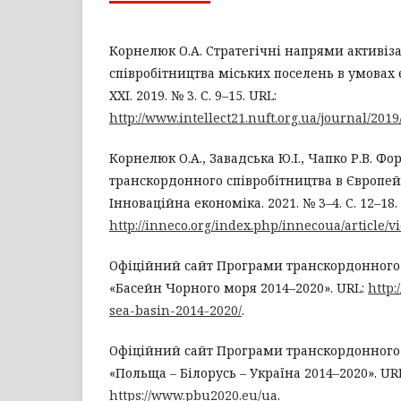
Корнелюк О.А. Стратегічні напрями активіз
співробітництва міських поселень в умовах є
XXI. 2019. № 3. С. 9–15. URL:
http://www.intellect21.nuft.org.ua/journal/2019
Корнелюк О.А., Завадська Ю.І., Чапко Р.В. Фо
транскордонного співробітництва в Європей
Інноваційна економіка. 2021. № 3–4. С. 12–18.
http://inneco.org/index.php/innecoua/article/v
Офіційний сайт Програми транскордонного 
«Басейн Чорного моря 2014–2020». URL:
http:
sea-basin-2014-2020/
.
Офіційний сайт Програми транскордонного 
«Польща – Білорусь – Україна 2014–2020». UR
https://www.pbu2020.eu/ua
.