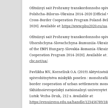
Ofitsiinyi sait Prohramy transkordonnoho spiv
Polshcha–Bilorus–Ukraina 2014–2020 [Official 
Cross-Border Cooperation Program Poland-Be
2020]. Available at:
https://www.pbu2020.eu/ua
.
Ofitsiinyi sait Prohramy transkordonnoho spiv
Uhorshchyna-Slovachchyna-Rumuniia-Ukraina 2
of the ENPI Hungary-Slovakia-Romania-Ukrai
Cooperation Program 2014-2020]. Available at:
cbc.net/ua/
.
Pavlikha N.V., Korneliuk O.A. (2019) Aktyvizat
spivrobitnytstva miskykh poselen : monohrafiia
border cooperation of urban settlements: mon
Skhidnoievropeiskyi natsionalnyi universytet 
Lutsk: Vezha-Druk,. 212 s. Available at:
https://evnuir.vnu.edu.ua/handle/123456789/1