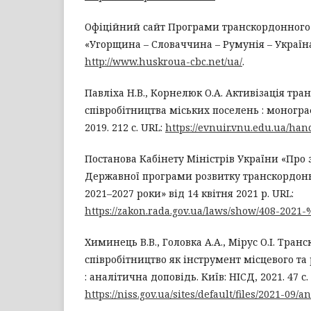
Офіційний сайт Програми транскордонного 
«Угорщина – Словаччина – Румунія – Україна
http://www.huskroua-cbc.net/ua/
.
Павліха Н.В., Корнелюк О.А. Активізація тр
співробітництва міських поселень : монограф
2019. 212 с. URL:
https://evnuir.vnu.edu.ua/ha
Постанова Кабінету Міністрів України «Про
Державної програми розвитку транскордонн
2021–2027 роки» від 14 квітня 2021 р. URL:
https://zakon.rada.gov.ua/laws/show/408-202
Химинець В.В., Головка А.А., Мірус О.І. Тран
співробітництво як інструмент місцевого та
: аналітична доповідь. Київ: НІСД, 2021. 47 с.
https://niss.gov.ua/sites/default/files/2021-09/