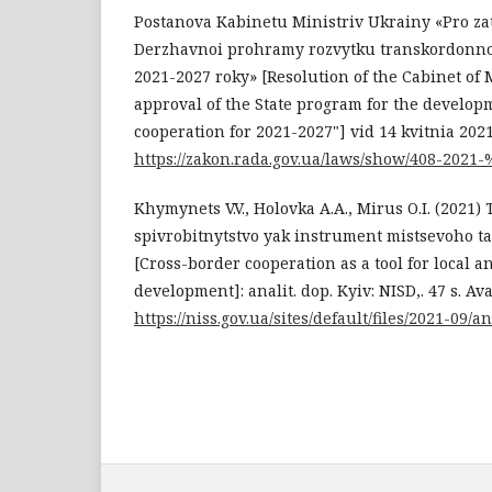
Postanova Kabinetu Ministriv Ukrainy «Pro z
Derzhavnoi prohramy rozvytku transkordonno
2021-2027 roky» [Resolution of the Cabinet of 
approval of the State program for the develop
cooperation for 2021-2027"] vid 14 kvitnia 2021 
https://zakon.rada.gov.ua/laws/show/408-202
Khymynets V.V., Holovka A.A., Mirus O.I. (2021
spivrobitnytstvo yak instrument mistsevoho t
[Cross-border cooperation as a tool for local a
development]: analit. dop. Kyiv: NISD,. 47 s. Ava
https://niss.gov.ua/sites/default/files/2021-09/