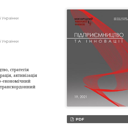
і Українки
і Українки
тво, стратегія
рація, активізація
но-економічний
, транскордонний
PDF