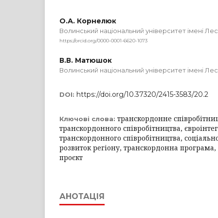
О.А. Корнелюк
Волинський національний університет імені Лес
https://orcid.org/0000-0001-6620-1073
В.В. Матюшок
Волинський національний університет імені Лес
https://doi.org/10.37320/2415-3583/20.2
DOI:
транскордонне співробітниц
Ключові слова:
транскордонного співробітництва, євроінтег
транскордонного співробітництва, соціаль
розвиток регіону, транскордонна програма
проєкт
АНОТАЦІЯ