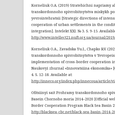
Korneliuk O.A. (2019) Stratehichni napriamy ak
transkordonnoho spivrobitnytstva miskykh p
yevrointehratsii [Strategic directions of intens
cooperation of urban settlements in the condi
integration]. Intelekt XXI. № 3. S. 9-15. Available
http://www.intellect21.nuft.org.ua/journal/2019
Korneliuk O.A., Zavadska Yu.I., Chapko R.V. (202
transkordonnoho spivrobitnytstva v Yevropeis
implementation of cross-border cooperation i
Naukovyi zhurnal «Innovatsiina ekonomika» [O
4. S. 12-18. Available at:
http://inneco.org/index.php/innecoua/article/v
Ofitsiinyi sait Prohramy transkordonnoho spiv
Basein Chornoho moria 2014–2020 [Official web
Border Cooperation Program Black Sea Basin 20
http://blacksea-cbc.net/black-sea-basin-2014-2