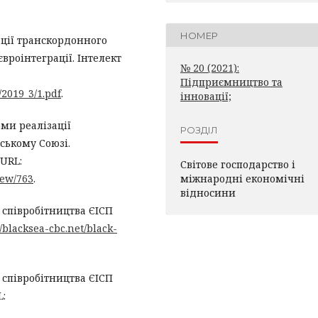
НОМЕР
ації транскордонного
вроінтеграції. Інтелект
№ 20 (2021):
Підприємництво та
/2019_3/1.pdf
.
інновації;
рми реалізації
РОЗДІЛ
ському Союзі.
 URL:
Світове господарство і
iew/763
.
міжнародні економічні
відносини
співробітництва ЄІСП
//blacksea-cbc.net/black-
співробітництва ЄІСП
L: