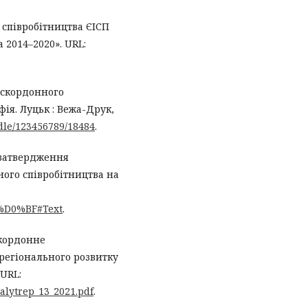
співробітництва ЄІСП
 2014–2020». URL:
анскордонного
ія. Луцьк : Вежа-Друк,
ndle/123456789/18484
.
 затвердження
ого співробітництва на
1-%D0%BF#Text
.
скордонне
 регіонального розвитку
 URL:
analytrep_13_2021.pdf
.