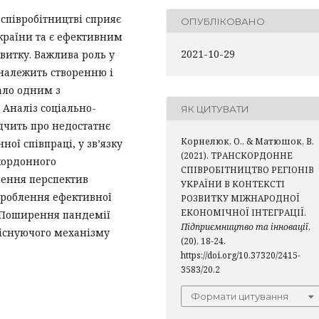
співробітництві сприяє
ОПУБЛІКОВАНО
країни та є ефективним
2021-10-29
витку. Важлива роль у
належить створенню і
тало одним з
 Аналіз соціально-
ЯК ЦИТУВАТИ
дчить про недостатнє
Корнелюк, О., & Матюшок, В.
ої співпраці, у зв’язку
(2021). ТРАНСКОРДОННЕ
скордонного
СПІВРОБІТНИЦТВО РЕГІОНІВ
нення перспектив
УКРАЇНИ В КОНТЕКСТІ
озроблення ефективної
РОЗВИТКУ МІЖНАРОДНОЇ
ЕКОНОМІЧНОЇ ІНТЕГРАЦІЇ.
. Поширення пандемії
Підприємництво та інновації
,
 існуючого механізму
(20), 18-24.
https://doi.org/10.37320/2415-
3583/20.2
Формати цитування