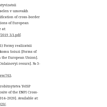
tyvizatsii
oselen v umovakh
ification of cross-border
tions of European
 at:
/2019_3/1.pdf
.
1) Formy realizatsii
komu Soiuzi [Forms of
n the European Union].
nlainovyi resurs]. № 3-
iew/763
.
robitnytstva YeISP
site of the ENPI Cross-
14–2020]. Available at:
020/
.