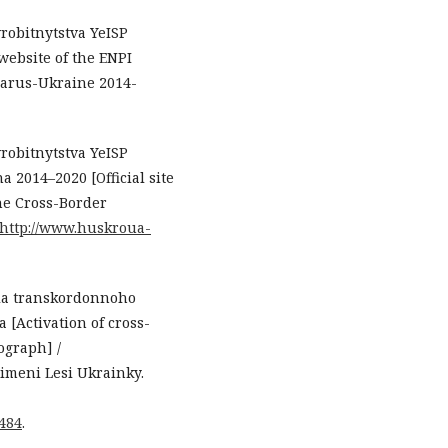
robitnytstva YeISP
website of the ENPI
larus-Ukraine 2014-
robitnytstva YeISP
014–2020 [Official site
ne Cross-Border
http://www.huskroua-
siia transkordonnoho
 [Activation of cross-
ograph] /
imeni Lesi Ukrainky.
8484
.