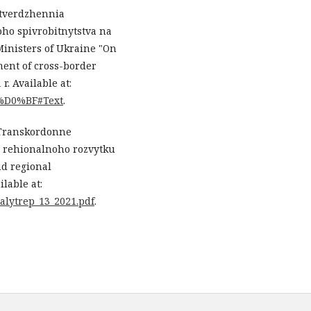
atverdzhennia
ho spivrobitnytstva na
Ministers of Ukraine "On
ment of cross-border
r. Available at:
1-%D0%BF#Text
.
) Transkordonne
a rehionalnoho rozvytku
nd regional
ilable at:
analytrep_13_2021.pdf
.