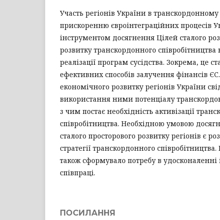
Участь регіонів України в транскордонному 
прискоренню євроінтеграційних процесів У
інструментом досягнення Цілей сталого роз
розвитку транскордонного співробітництва 
реалізації програм сусідства. Зокрема, це с
ефективних способів залучення фінансів ЄС.
економічного розвитку регіонів України сві
використання ними потенціалу транскордонн
з чим постає необхідність активізації тран
співробітництва. Необхідною умовою досяг
сталого просторового розвитку регіонів є р
стратегії транскордонного співробітництва
також сформувало потребу в удосконаленні
співпраці.
ПОСИЛАННЯ