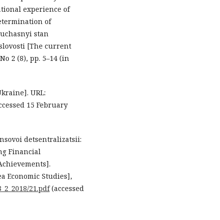
tional experience of
etermination of
Suchasnyi stan
lovosti [The current
o 2 (8), pp. 5–14 (in
kraine]. URL:
ccessed 15 February
ansovoi detsentralizatsii:
g Financial
Achievements].
a Economic Studies],
8_2_2018/21.pdf
(accessed