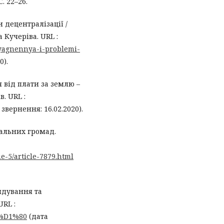
. 22–26.
ецентралізації /
 Кучеріва. URL :
dosyagnennya-i-problemi-
0).
 від плати за землю –
в. URL :
звернення: 16.02.2020).
альних громад.
ue-5/article-7879.html
ядування та
URL :
4-%D1%80
(дата