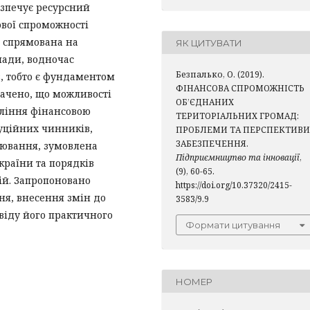
зпечує ресурсний
ової спроможності
, спрямована на
ЯК ЦИТУВАТИ
мади, водночас
Безпалько, О. (2019).
, тобто є фундаментом
ФІНАНСОВА СПРОМОЖНІСТЬ
начено, що можливості
ОБ’ЄДНАНИХ
вління фінансовою
ТЕРИТОРІАЛЬНИХ ГРОМАД:
уційних чинників,
ПРОБЛЕМИ ТА ПЕРСПЕКТИВИ
ЗАБЕЗПЕЧЕННЯ.
лювання, зумовлена
Підприємництво та інновації
,
раїни та порядків
(9), 60-65.
ій. Запропоновано
https://doi.org/10.37320/2415-
я, внесення змін до
3583/9.9
віду його практичного
Формати цитування
НОМЕР