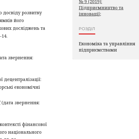
№ 9 (2019):
Підприємництво та
о досвіду розвитку
інновації;
ямків його
кових досліджень та
РОЗДІЛ
–14.
Економіка та управління
підприємствами
ата звернення:
ої децентралізації:
рські економічні
f
(дата звернення:
 контексті фінансової
кого національного