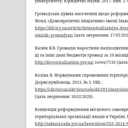
університету. Юридичні науки. 2017. Вип. 1. С
Громадська думка населення щодо реформи д
Фонд «Демократичні ініціативи» імені Ілька
https://dif.org.ua/article/detsentralizatsiya-
otsinki-gromadyan
(дата звернення: 17.02.202
Казюк Я.В. Громади наростили надходження
ці та інші дані бюджетів громад за 10 місяці
http://decentralization.gov.ua/
news/7516 (дата 
Козіна В. Формування спроможних територі
Держслужбовець. 2015. № 5. URL :
https://i.factor.ua/ukr/journals/ds/2015/may/iss
(дата звернення: 18.02.2020).
Концепція реформування місцевого самовр
територіальної організації влади в Україні. 
http://zakon4.rada.gov.ua/laws/show/333-201