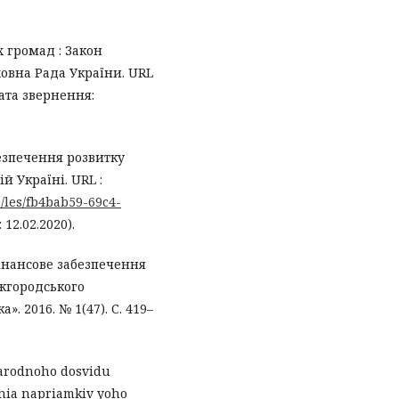
 громад : Закон
рховна Рада України. URL
ата звернення:
безпечення розвитку
й Україні. URL :
/les/fb4bab59-69c4-
12.02.2020).
фінансове забезпечення
жгородського
. 2016. № 1(47). С. 419–
hnarodnoho dosvidu
nia napriamkiv yoho