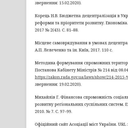
звернення: 15.02.2020).
Корець Н.В. Бюджетна децентралізація в Укр
реформи та пріоритети розвитку. Економіка. 
2017 № 2(43). С. 81–88.
Місцеве самоврядування в умовах децентрал
А.П. Лелеченко та ін. Київ, 2017. 110 с.
Методика формування спроможних територі
Постанова Кабінету Міністрів № 214 від 08.04.
https://zakon.rada.gov.ua/laws/show/214-201
звернення: 19.02.2020).
Михайлів Г. Фінансова спроможність соціа
розвитку регіональних суспільних систем. 
2010. № 7. С. 97–99.
Офіційний сайт Асоціації міст України. URL 