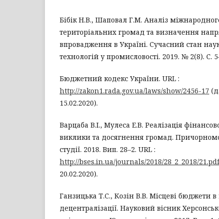
Бібік Н.В., Шаповал Г.М. Аналіз міжнародног
територіальних громад та визначення напр
впровадження в Україні. Сучасний стан нау
технологій у промисловості. 2019. № 2(8). С. 5
Бюджетний кодекс України. URL :
http://zakon1.rada.gov.ua/laws/show/2456-17
(д
15.02.2020).
Варцаба В.І., Мулеса Е.В. Реалізація фінансов
виклики та досягнення громад. Причорномо
студії. 2018. Вип. 28–2. URL :
http://bses.in.ua/journals/2018/28_2_2018/21.pd
20.02.2020).
Ганзицька Т.С., Козін В.В. Місцеві бюджети в
децентралізації. Науковий вісник Херсонсь