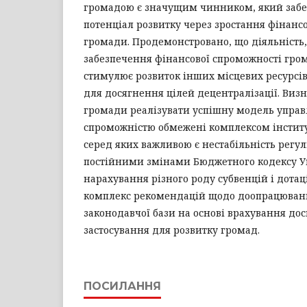
громадою є значущим чинником, який забе
потенціал розвитку через зростання фінанс
громади. Продемонстровано, що діяльність
забезпечення фінансової спроможності гро
стимулює розвиток інших місцевих ресурсів
для досягнення цілей децентралізації. Виз
громади реалізувати успішну модель упра
спроможністю обмежені комплексом інстит
серед яких важливою є нестабільність регу
постійними змінами Бюджетного кодексу Ук
нарахування різного роду субвенцій і дотац
комплекс рекомендацій щодо доопрацюванн
законодавчої бази на основі врахування дос
застосування для розвитку громад.
ПОСИЛАННЯ