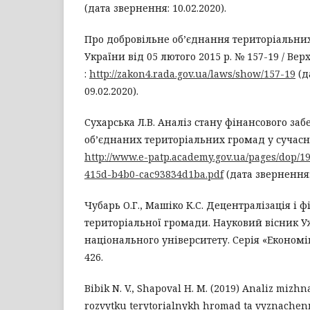
(дата звернення: 10.02.2020).
Про добровільне об’єднання територіальних
України від 05 лютого 2015 р. № 157-19 / Ве
:
http://zakon4.rada.gov.ua/laws/show/157-19
(д
09.02.2020).
Сухарська Л.В. Аналіз стану фінансового за
об’єднаних територіальних громад у сучасні
http://www.e-patp.academy.gov.ua/pages/dop/19
415d-b4b0-cac93834d1ba.pdf
(дата звернення: 
Чубарь О.Г., Машіко К.С. Децентралізація і 
територіальної громади. Науковий вісник У
національного університету. Серія «Економіка»
426.
Bibik N. V., Shapoval H. M. (2019) Analiz miz
rozvytku terytorialnykh hromad ta vyznachen