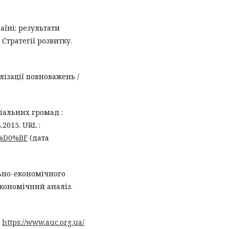
аїні: результати
Стратегії розвитку.
ізації повноважень /
альних громад :
2015. URL :
5-%D0%BF
(дата
льно-економічного
Економічний аналіз.
:
https://www.auc.org.ua/