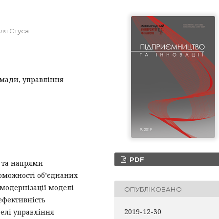
иля Стуса
омади, управління
PDF
и та напрями
оможності об’єднаних
 модернізації моделі
ОПУБЛІКОВАНО
ефективність
2019-12-30
елі управління