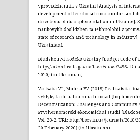
vprovadzhennia v Ukraini [Analysis of interna
development of territorial communities and d
directions of its implementation in Ukraine]. 
naukovykh doslidzhen ta tekhnolohii v promys
state of research and technology in industry], N
Ukrainian).
Biudzhetnyi Kodeks Ukrainy [Budget Code of U
http://zakon1.rada.gov.ua/laws/show/2456-17
(a
2020) (in Ukrainian).
Vartsaba V.I., Mulesa E.V. (2018) Realizatsiia fin
vyklyky ta dosiahnennia hromad [Implementin
Decentralization: Challenges and Community 
Prychornomorski ekonomichni studii [Black Se
Vol. 28-2. URL:
http://bses.in.ua/journals/2018/2
20 February 2020) (in Ukrainian).