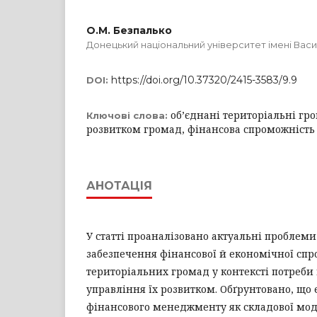
О.М. Безпалько
Донецький національний університет імені Вас
https://doi.org/10.37320/2415-3583/9.9
DOI:
об’єднані територіальні гр
Ключові слова:
розвитком громад, фінансова спроможність
АНОТАЦІЯ
У статті проаналізовано актуальні проблем
забезпечення фінансової й економічної спр
територіальних громад у контексті потреби
управління їх розвитком. Обґрунтовано, що 
фінансового менеджменту як складової мод