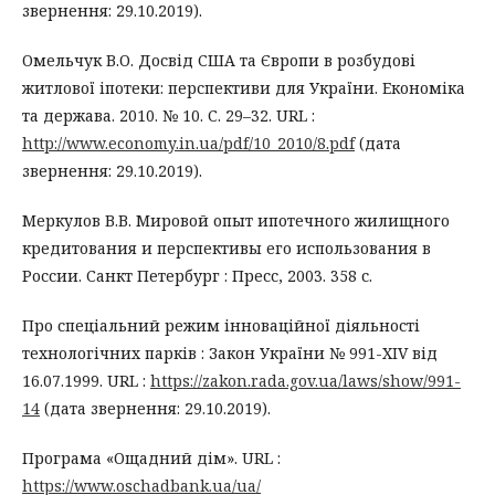
звернення: 29.10.2019).
Омельчук В.О. Досвід США та Європи в розбудові
житлової іпотеки: перспективи для України. Економіка
та держава. 2010. № 10. С. 29–32. URL :
http://www.economy.in.ua/pdf/10_2010/8.pdf
(дата
звернення: 29.10.2019).
Меркулов В.В. Мировой опыт ипотечного жилищного
кредитования и перспективы его использования в
России. Санкт Петербург : Пресс, 2003. 358 с.
Про спеціальний режим інноваційної діяльності
технологічних парків : Закон України № 991-XIV від
16.07.1999. URL :
https://zakon.rada.gov.ua/laws/show/991-
14
(дата звернення: 29.10.2019).
Програма «Ощадний дiм». URL :
https://www.oschadbank.ua/ua/