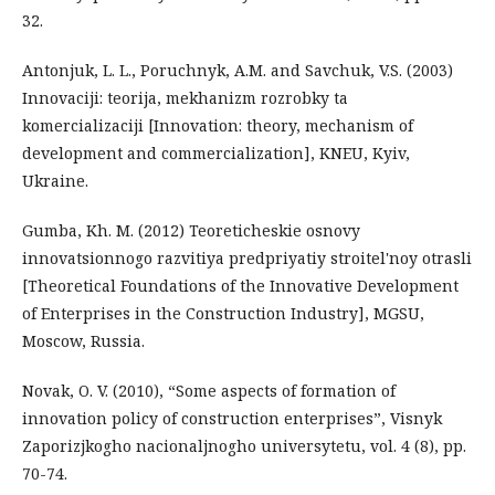
32.
Antonjuk, L. L., Poruchnyk, A.M. and Savchuk, V.S. (2003)
Innovaciji: teorija, mekhanizm rozrobky ta
komercializaciji [Innovation: theory, mechanism of
development and commercialization], KNEU, Kyiv,
Ukraine.
Gumba, Kh. M. (2012) Teoreticheskie osnovy
innovatsionnogo razvitiya predpriyatiy stroitel'noy otrasli
[Theoretical Foundations of the Innovative Development
of Enterprises in the Construction Industry], MGSU,
Moscow, Russia.
Novak, O. V. (2010), “Some aspects of formation of
innovation policy of construction enterprises”, Visnyk
Zaporizjkogho nacionaljnogho universytetu, vol. 4 (8), pp.
70-74.