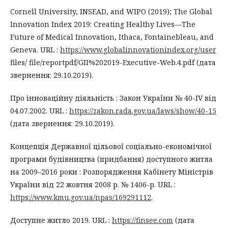
Cornell University, INSEAD, and WIPO (2019); The Global
Innovation Index 2019: Creating Healthy Lives—The
Future of Medical Innovation, Ithaca, Fontainebleau, and
Geneva. URL :
https://www.globalinnovationindex.org/user
files/ file/reportpdf/GII%202019-Executive-Web.4.pdf (дата
звернення: 29.10.2019).
Про інноваційну діяльність : Закон України № 40-ІV від
04.07.2002. URL :
https://zakon.rada.gov.ua/laws/show/40-15
(дата звернення: 29.10.2019).
Концепція Державної цільової соціально-економічної
програми будівництва (придбання) доступного житла
на 2009–2016 роки : Розпорядження Кабінету Міністрів
України від 22 жовтня 2008 р. № 1406-р. URL :
https://www.kmu.gov.ua/npas/169291112
.
Доступне житло 2019. URL :
https://finsee.com
(дата