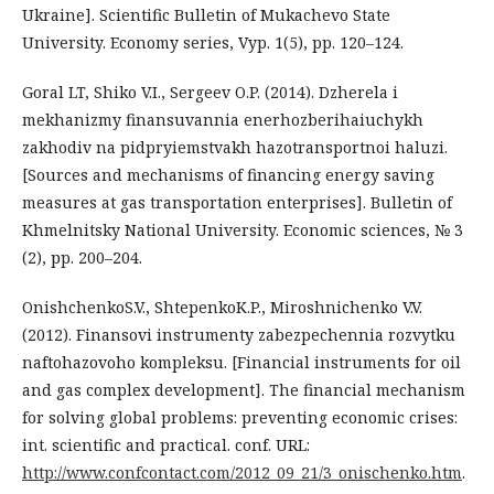
Ukraine]. Scientific Bulletin of Mukachevo State
University. Economy series, Vyp. 1(5), pp. 120–124.
Goral LT, Shiko V.I., Sergeev O.P. (2014). Dzherela i
mekhanizmy finansuvannia enerhozberihaiuchykh
zakhodiv na pidpryiemstvakh hazotransportnoi haluzi.
[Sources and mechanisms of financing energy saving
measures at gas transportation enterprises]. Bulletin of
Khmelnitsky National University. Economic sciences, № 3
(2), рp. 200–204.
OnishchenkoS.V., ShtepenkoK.P., Miroshnichenko V.V.
(2012). Finansovi instrumenty zabezpechennia rozvytku
naftohazovoho kompleksu. [Financial instruments for oil
and gas complex development]. The financial mechanism
for solving global problems: preventing economic crises:
int. scientific and practical. conf. URL:
http://www.confcontact.com/2012_09_21/3_onischenko.htm
.