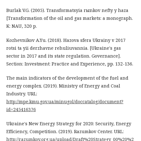
Burlak V.G. (2005). Transformatsyia rыnkov nefty y haza
[Transformation of the oil and gas markets: a monograph.
K: NAU, 320 p.
Kozhevnikov A.Yu. (2018). Hazova sfera Ukrainy v 2017
rotsi ta yii derzhavne rehuliuvannia. [Ukraine's gas
sector in 2017 and its state regulation. Governance].
Section: Investment: Practice and Experience, рр. 132-136.
The main indicators of the development of the fuel and
energy complex. (2019). Ministry of Energy and Coal
Industry. URL:
http://mpe.kmu.gov.ua/minugol/doccatalog/document?
id=245416376
Ukraine's New Energy Strategy for 2020: Security, Energy
Efficiency, Competition. (2019). Razumkov Center. URL:
http://razumkov.org.ua/upload/Draft%20Strategy_00%20%2