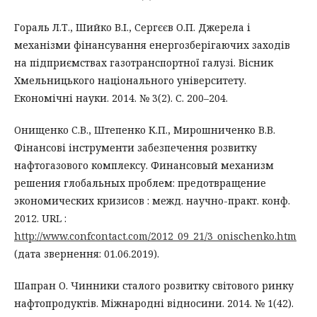
Гораль Л.Т., Шийко В.І., Сергєєв О.П. Джерела і
механізми фінансування енергозберігаючих заходів
на підприємствах газотранспортної галузі. Вісник
Хмельницького національного університету.
Економічні науки. 2014. № 3(2). С. 200–204.
Онищенко С.В., Штепенко К.П., Мирошниченко В.В.
Фінансові інструменти забезпечення розвитку
нафтогазового комплексу. Финансовый механизм
решения глобальных проблем: предотвращение
экономических кризисов : межд. научно-практ. конф.
2012. URL :
http://www.confcontact.com/2012_09_21/3_onischenko.htm
(дата звернення: 01.06.2019).
Шапран О. Чинники сталого розвитку світового ринку
нафтопродуктів. Міжнародні відносини. 2014. № 1(42).