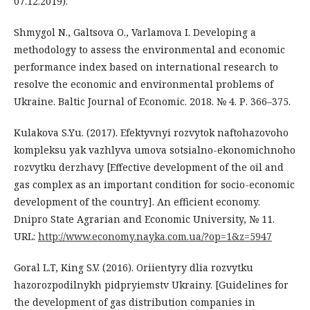
07.12.2019).
Shmygol N., Galtsova O., Varlamova I. Developing a
methodology to assess the environmental and economic
performance index based on international research to
resolve the economic and environmental problems of
Ukraine. Baltic Journal of Economic. 2018. № 4. Р. 366–375.
Kulakova S.Yu. (2017). Efektyvnyi rozvytok naftohazovoho
kompleksu yak vazhlyva umova sotsialno-ekonomichnoho
rozvytku derzhavy [Effective development of the oil and
gas complex as an important condition for socio-economic
development of the country]. An efficient economy.
Dnipro State Agrarian and Economic University, № 11.
URL:
http://www.economy.nayka.com.ua/?op=1&z=5947
Goral L.T, King S.V. (2016). Oriientyry dlia rozvytku
hazorozpodilnykh pidpryiemstv Ukrainy. [Guidelines for
the development of gas distribution companies in