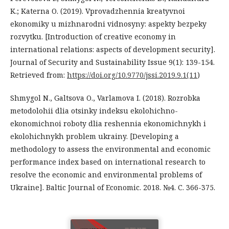
K.; Katerna O. (2019). Vprovadzhennia kreatyvnoi
ekonomiky u mizhnarodni vidnosyny: aspekty bezpeky
rozvytku. [Introduction of creative economy in
international relations: aspects of development security].
Journal of Security and Sustainability Issue 9(1): 139-154.
Retrieved from:
https://doi.org/10.9770/jssi.2019.9.1(11
)
Shmygol N., Galtsova O., Varlamova I. (2018). Rozrobka
metodolohii dlia otsinky indeksu ekolohichno-
ekonomichnoi roboty dlia reshennia ekonomichnykh i
ekolohichnykh problem ukrainy. [Developing a
methodology to assess the environmental and economic
performance index based on international research to
resolve the economic and environmental problems of
Ukraine]. Baltic Journal of Economic. 2018. №4. C. 366-375.