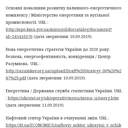
Основні показники розвитку паливного-енергетичного
комплексу / Міністерство енергетики та вугільної
промисловості. URL :
http://mpe.kmu.gov.ua/minugol/doccatalog/document?
id=245416376
(дата звернення: 10.09.2019).
Нова енергетична стратегія України до 2020 року:
безпека, енергоефективність, конкуренція / Центр
Разумкова.. URL :
http://razumkov.org.ua/upload/Draft%20Strategy_00%20%2
87%29.pdf
(дата звернення: 10.09.2019).
Енергетика / Державна служба статистики України. URL
:
https://ukrstat.org/uk/operativ/menu/menu_u/energ.htm
(дата звернення: 11.09.2019).
Нафтовий сектор України в очікуванні змін. URL :
https://dt.ua/ECONOMICS/naftoviy_sektor_ukrayini_v_ochik