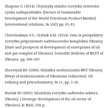
Shapran O. (2014). Chynnyky staloho rozvytku svitovoho
rynku naftoproduktiv. [Factors of Sustainable
Development of the World Petroleum Product Market].
International relations, № 1(42) рp. 61–65.
Chervinskaya O.S., Grytsik A.Ya. (2014). Stan ta perspektyvy
rozvytku pidpryiemstv naftohazovoho kompleksu Ukrainy.
[State and prospects of development of enterprises of oil
and gas complex of Ukraine]. Scientific Bulletin of NLTU of
Ukraine, pp. 300–307.
Sherstyuk R.V. (2006). Shliakhy modernizatsii NPZ Ukrainy.
[Ways of modernization of Ukrainian refineries]. Oil
refining and petrochemistry, № 11, рр. 5–10.
Burlak V.V. (2005). Stratehiia rozvytku naftovoho sektoru
Ukrainy. [ Strategic development of the oil sector of
Ukraine]. K: NAU, 356 p.