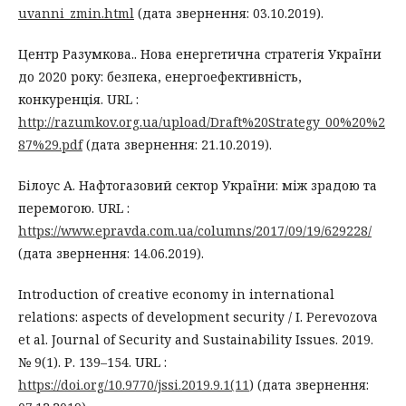
uvanni_zmin.html
(дата звернення: 03.10.2019).
Центр Разумкова.. Нова енергетична стратегія України
до 2020 року: безпека, енергоефективність,
конкуренція. URL :
http://razumkov.org.ua/upload/Draft%20Strategy_00%20%2
87%29.pdf
(дата звернення: 21.10.2019).
Білоус А. Нафтогазовий сектор України: між зрадою та
перемогою. URL :
https://www.epravda.com.ua/columns/2017/09/19/629228/
(дата звернення: 14.06.2019).
Introduction of creative economy in international
relations: aspects of development security / І. Perevozova
et al. Journal of Security and Sustainability Issues. 2019.
№ 9(1). Р. 139–154. URL :
https://doi.org/10.9770/jssi.2019.9.1(11
) (дата звернення: