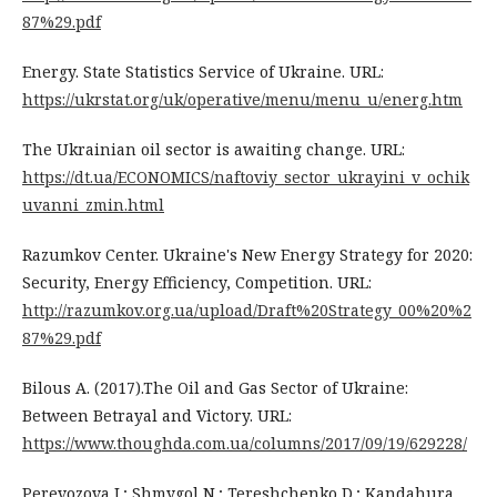
87%29.pdf
Energy. State Statistics Service of Ukraine. URL:
https://ukrstat.org/uk/operative/menu/menu_u/energ.htm
The Ukrainian oil sector is awaiting change. URL:
https://dt.ua/ECONOMICS/naftoviy_sector_ukrayini_v_ochik
uvanni_zmin.html
Razumkov Center. Ukraine's New Energy Strategy for 2020:
Security, Energy Efficiency, Competition. URL:
http://razumkov.org.ua/upload/Draft%20Strategy_00%20%2
87%29.pdf
Bilous A. (2017).The Oil and Gas Sector of Ukraine:
Between Betrayal and Victory. URL:
https://www.thoughda.com.ua/columns/2017/09/19/629228/
Perevozova I.; Shmygol N.; Tereshchenko D.; Kandahura