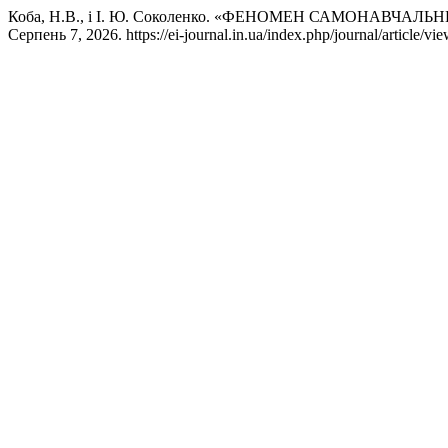
Коба, Н.В., і І. Ю. Соколенко. «ФЕНОМЕН САМОНАВЧАЛ
Серпень 7, 2026. https://ei-journal.in.ua/index.php/journal/article/vi